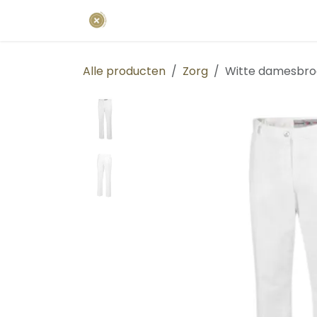
Overslaan naar inhoud
Startpagina
Uniformen
Bedrij
Alle producten
Zorg
Witte damesbroe