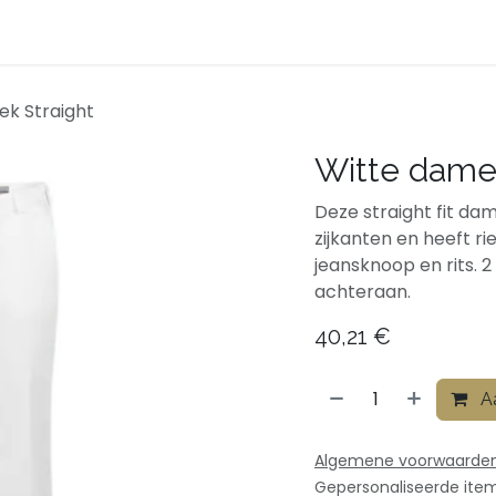
ven
Afspraak
Over ons
Contact
Shop
k Straight
Witte dame
Deze straight fit da
zijkanten en heeft r
jeansknoop en rits. 
achteraan.
40,21
€
Aa
Algemene voorwaarde
Gepersonaliseerde ite