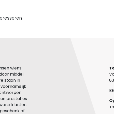
teresseren
nsen wiens
Te
 door middel
Vo
We staan in
83
n voornamelijk
BE
n ontworpen
hun prestaties
ewone klanten
m
-)geschenk of
z