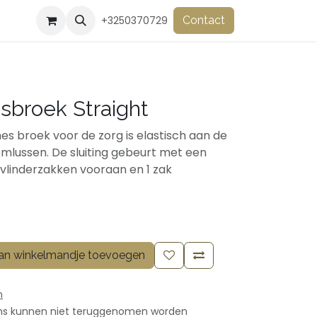
+3250370729
Contact
sbroek Straight
mes broek voor de zorg is elastisch aan de
iemlussen. De sluiting gebeurt met een
2 vlinderzakken vooraan en 1 zak
n winkelmandje toevoegen
n
ms kunnen niet teruggenomen worden