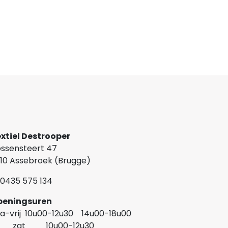
xtiel Destrooper
ssensteert 47
10 Assebroek (Brugge)
0435 575 134
Openingsuren
a-vrij 10u00-12u30 14u00-18u00
at 10u00-12u30