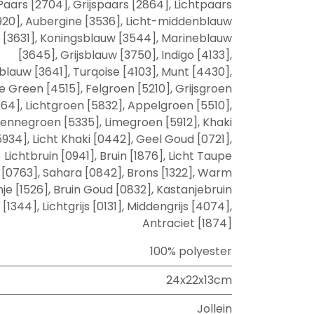
Paars [2704]
,
Grijspaars [2864]
,
Lichtpaars
920]
,
Aubergine [3536]
,
Licht-middenblauw
[3631]
,
Koningsblauw [3544]
,
Marineblauw
[3645]
,
Grijsblauw [3750]
,
Indigo [4133]
,
sblauw [3641]
,
Turqoise [4103]
,
Munt [4430]
,
e Green [4515]
,
Felgroen [5210]
,
Grijsgroen
664]
,
Lichtgroen [5832]
,
Appelgroen [5510]
,
ennegroen [5335]
,
Limegroen [5912]
,
Khaki
5934]
,
Licht Khaki [0442]
,
Geel Goud [0721]
,
Lichtbruin [0941]
,
Bruin [1876]
,
Licht Taupe
[0763]
,
Sahara [0842]
,
Brons [1322]
,
Warm
je [1526]
,
Bruin Goud [0832]
,
Kastanjebruin
[1344]
,
Lichtgrijs [0131]
,
Middengrijs [4074]
,
Antraciet [1874]
100% polyester
24x22x13cm
Jollein