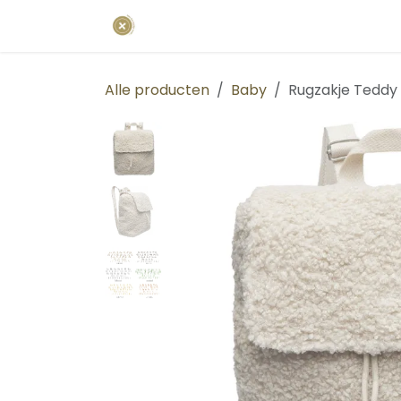
Overslaan naar inhoud
Startpagina
Uniformen
Bedrij
Alle producten
Baby
Rugzakje Teddy