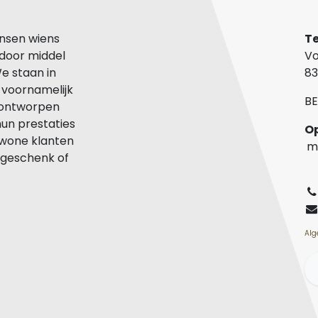
nsen wiens
Te
 door middel
Vo
We staan in
83
n voornamelijk
BE
n ontworpen
hun prestaties
ewone klanten
m
-)geschenk of
z
Alg