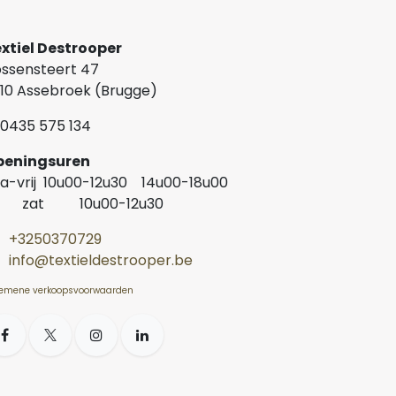
xtiel Destrooper
ssensteert 47
10 Assebroek (Brugge)
0435 575 134
Openingsuren
a-vrij 10u00-12u30 14u00-18u00
at 10u00-12u30
+3250370729
info@textieldestrooper.be
emene verkoopsvoorwaarden