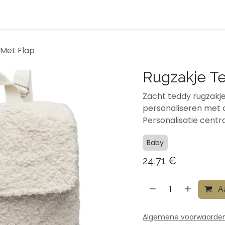
ven
Afspraak
Over ons
Contact
Shop
 Met Flap
Rugzakje T
Zacht teddy rugzakje
personaliseren met 
Personalisatie centr
Baby
24,71
€
Aa
Algemene voorwaarde