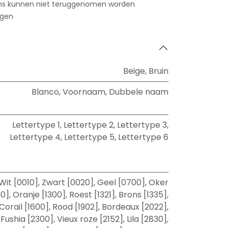
ms kunnen niet teruggenomen worden
agen
Beige
,
Bruin
Blanco
,
Voornaam
,
Dubbele naam
Lettertype 1
,
Lettertype 2
,
Lettertype 3
,
Lettertype 4
,
Lettertype 5
,
Lettertype 6
Wit [0010]
,
Zwart [0020]
,
Geel [0700]
,
Oker
00]
,
Oranje [1300]
,
Roest [1321]
,
Brons [1335]
,
Corail [1600]
,
Rood [1902]
,
Bordeaux [2022]
,
Fushia [2300]
,
Vieux roze [2152]
,
Lila [2830]
,