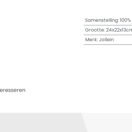
Samenstelling
:
100%
Grootte
:
24x22x13c
Merk
:
Jollein
teresseren