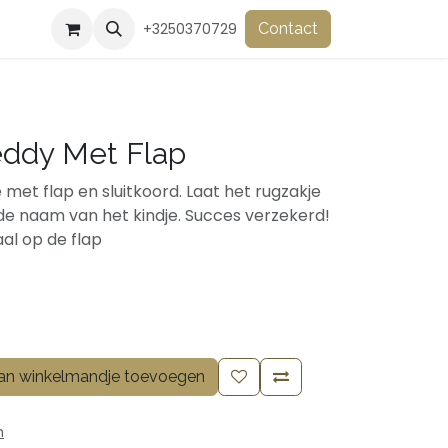
+3250370729
Contact
eddy Met Flap
 met flap en sluitkoord. Laat het rugzakje
de naam van het kindje. Succes verzekerd!
aal op de flap
n winkelmandje toevoegen
n