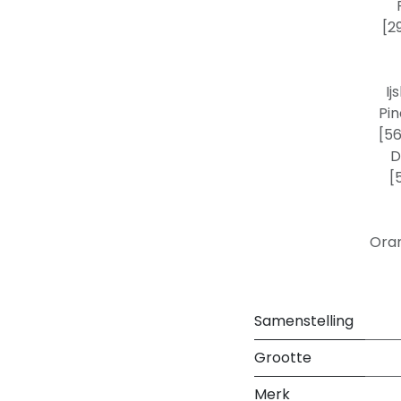
[2
Ij
Pin
[5
D
[
Oran
Samenstelling
Grootte
Merk