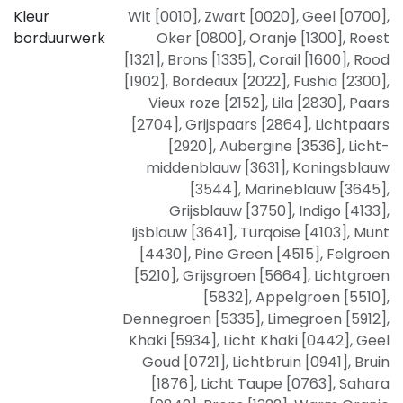
Kleur
Wit [0010]
,
Zwart [0020]
,
Geel [0700]
,
borduurwerk
Oker [0800]
,
Oranje [1300]
,
Roest
[1321]
,
Brons [1335]
,
Corail [1600]
,
Rood
[1902]
,
Bordeaux [2022]
,
Fushia [2300]
,
Vieux roze [2152]
,
Lila [2830]
,
Paars
[2704]
,
Grijspaars [2864]
,
Lichtpaars
[2920]
,
Aubergine [3536]
,
Licht-
middenblauw [3631]
,
Koningsblauw
[3544]
,
Marineblauw [3645]
,
Grijsblauw [3750]
,
Indigo [4133]
,
Ijsblauw [3641]
,
Turqoise [4103]
,
Munt
[4430]
,
Pine Green [4515]
,
Felgroen
[5210]
,
Grijsgroen [5664]
,
Lichtgroen
[5832]
,
Appelgroen [5510]
,
Dennegroen [5335]
,
Limegroen [5912]
,
Khaki [5934]
,
Licht Khaki [0442]
,
Geel
Goud [0721]
,
Lichtbruin [0941]
,
Bruin
[1876]
,
Licht Taupe [0763]
,
Sahara